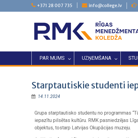
+371 28 007 735
info@college.lv
PAR MUMS
UZŅEMŠANA
STU
Starptautiskie studenti iep
14.11.2024
Grupa starptautisko studentu no programmas “Tū
iepazītu pilsētas kultūru. RMK pasniedzējas Lī
objektus, tostarp Latvijas Okupācijas muzeju.