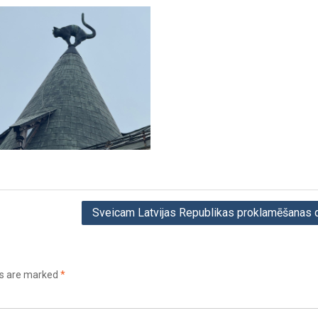
Sveicam Latvijas Republikas proklamēšanas 
ds are marked
*