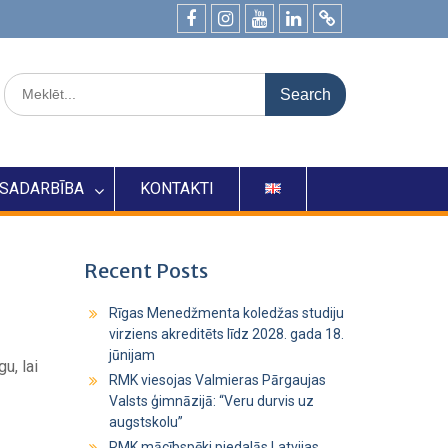
SADARBĪBA
KONTAKTI
Recent Posts
Rīgas Menedžmenta koledžas studiju
virziens akreditēts līdz 2028. gada 18.
jūnijam
u, lai
RMK viesojas Valmieras Pārgaujas
Valsts ģimnāzijā: “Veru durvis uz
augstskolu”
RMK mācībspēki piedalās Latvijas