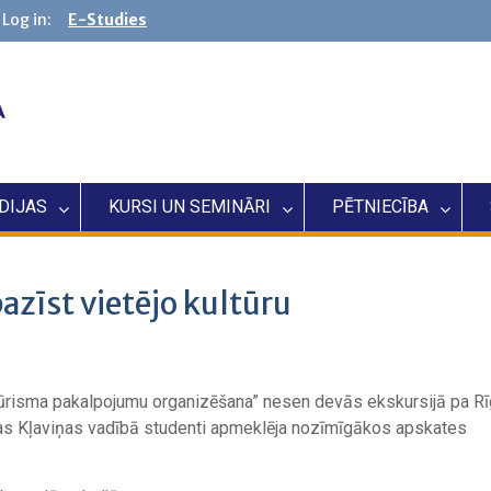
Log in:
E-Studies
DIJAS
KURSI UN SEMINĀRI
PĒTNIECĪBA
azīst vietējo kultūru
risma pakalpojumu organizēšana” nesen devās ekskursijā pa Rīg
gas Kļaviņas vadībā studenti apmeklēja nozīmīgākos apskates