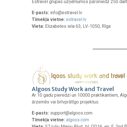
Estravel grupas uzņēmumos pārsniedz 250 darb
E-pasts:
info@estravel.lv
Tīmekļa vietne:
estravel.lv
Vieta:
Elizabetes iela 63, LV-1050, Rīga
Algoos Study Work and Travel
Ar 10 gadu pieredzi un 10000 praktikantiem, Algo
ārzemēs vai brīvprātīgo projektus.
E-pasts:
support@algoos.com
Tīmekļa vietne:
algoos.com
Vieta:
57 Iuliu Maniu Blvd., bl. OD16, en. E, 2nd 