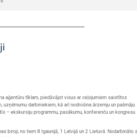
mi
ji
sma aģentūru tīklam, piedāvājot visus ar ceļojumiem saistītos
m, uzņēmumu darbiniekiem, kā arī nodrošina ārzemju un pašmāju
lstīs – ekskursiju programmu, pasākumu, konferenču un kongresu
s biroji, no tiem 8 Igaunijā, 1 Latvijā un 2 Lietuvā. Nodarbināto 