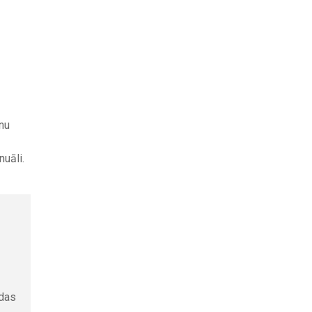
lnu
nuāli.
ndas