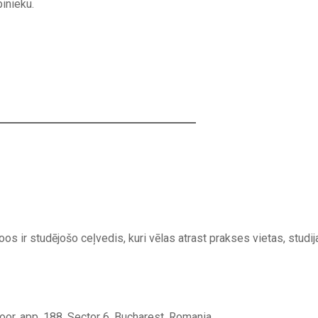
inieku.
os ir studējošo ceļvedis, kuri vēlas atrast prakses vietas, studij
floor, app. 188, Sector 6, Bucharest, Romania