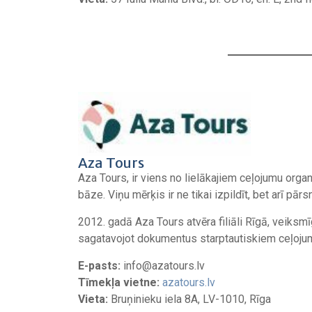
Aza Tours
Aza Tours, ir viens no lielākajiem ceļojumu orga
bāze. Viņu mērķis ir ne tikai izpildīt, bet arī pārs
2012. gadā Aza Tours atvēra filiāli Rīgā, veiksm
sagatavojot dokumentus starptautiskiem ceļoju
E-pasts:
info@azatours.lv
Tīmekļa vietne:
azatours.lv
Vieta:
Bruņinieku iela 8A, LV-1010, Rīga