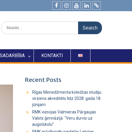
SADARBĪBA
KONTAKTI
Recent Posts
Rīgas Menedžmenta koledžas studiju
virziens akreditēts līdz 2028. gada 18.
jūnijam
RMK viesojas Valmieras Pārgaujas
Valsts ģimnāzijā: “Veru durvis uz
augstskolu”
RMK mācībspēki piedalās Latvijas