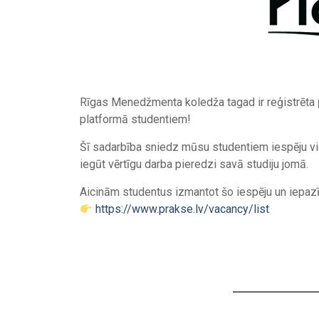
Rīgas Menedžmenta koledža tagad ir reģistrēta
platformā studentiem!
Šī sadarbība sniedz mūsu studentiem iespēju vi
iegūt vērtīgu darba pieredzi savā studiju jomā.
Aicinām studentus izmantot šo iespēju un iepaz
https://www.prakse.lv/vacancy/list