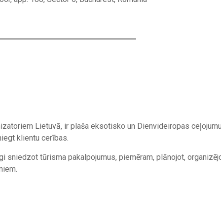
nizatoriem Lietuvā, ir plaša eksotisko un Dienvideiropas ceļojum
niegt klientu cerības.
īgi sniedzot tūrisma pakalpojumus, piemēram, plānojot, organizēj
miem.