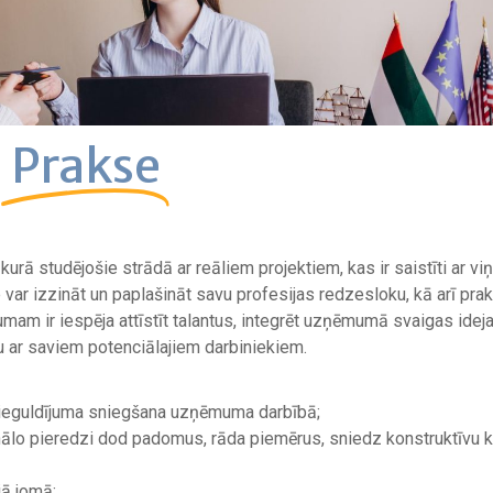
Prakse
urā studējošie strādā ar reāliem projektiem, kas ir saistīti ar vi
 var izzināt un paplašināt savu profesijas redzesloku, kā arī pra
m ir iespēja attīstīt talantus, integrēt uzņēmumā svaigas idej
u ar saviem potenciālajiem darbiniekiem.
 ieguldījuma sniegšana uzņēmuma darbībā;
nālo pieredzi dod padomus, rāda piemērus, sniedz konstruktīvu kr
ā jomā;