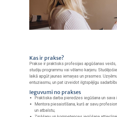
Kas ir prakse?
Prakse ir praktisks profesijas apgūšanas veids, k
studiju programmu vai vēlamo karjeru. Studējošie
laikā apgūt jaunas iemaņas un prasmes. Uzņēmuma
entuziasmu, un pat izveidot ilgtspējīgu sadarbīb
Ieguvumi no prakses
Praktiska darba pieredzes iegūšana un sava
Mentora piesaistīšana, kurš ar savu profesio
un atbalstu;
Zināšanu un kompetences iegūšana attiecīgaj