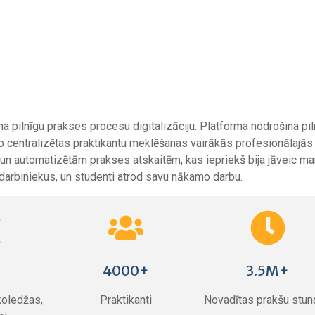
na pilnīgu prakses procesu digitalizāciju. Platforma nodrošina pi
o centralizētas praktikantu meklēšanas vairākās profesionālajās
i un automatizētām prakses atskaitēm, kas iepriekš bija jāveic ma
darbiniekus, un studenti atrod savu nākamo darbu.
4000+
3.5M+
koledžas,
Praktikanti
Novadītas prakšu stu