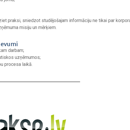
et praksi, sniedzot studējošajam informāciju ne tikai par korpor
 uzņēmuma misiju un mērķiem.
devumi
iskam darbam;
tautiskos uzņēmumos;
u procesa laikā.