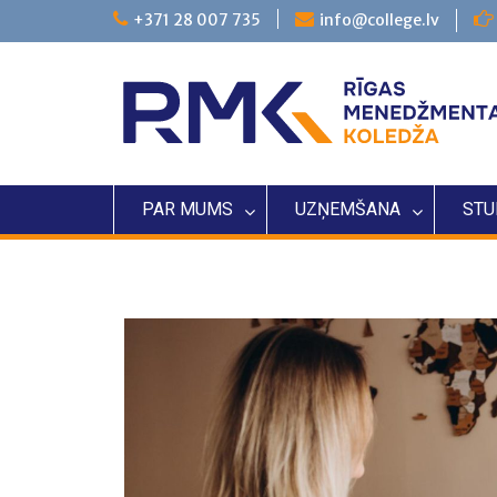
+371 28 007 735
info@college.lv
PAR MUMS
UZŅEMŠANA
STU