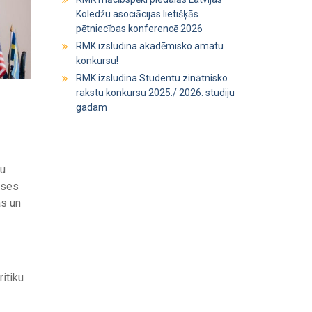
Koledžu asociācijas lietišķās
pētniecības konferencē 2026
RMK izsludina akadēmisko amatu
konkursu!
RMK izsludina Studentu zinātnisko
rakstu konkursu 2025./ 2026. studiju
gadam
ņu
kses
as un
itiku