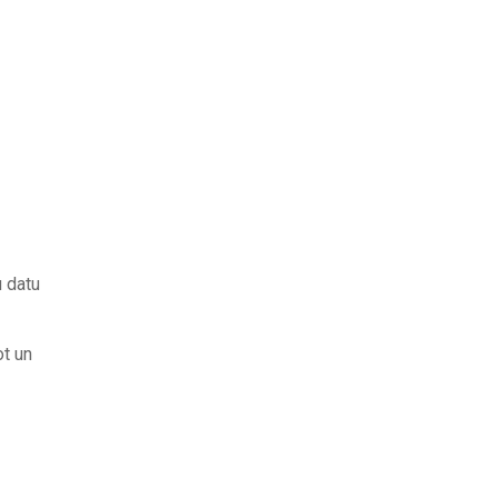
u datu
ot un