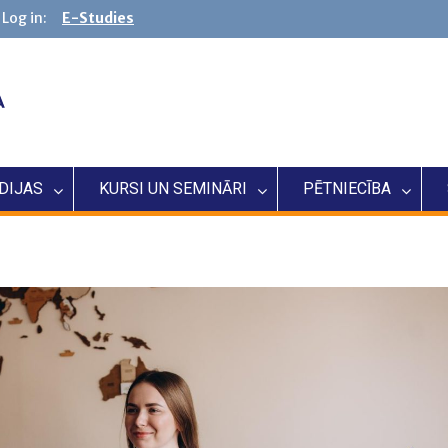
Log in:
E-Studies
DIJAS
KURSI UN SEMINĀRI
PĒTNIECĪBA