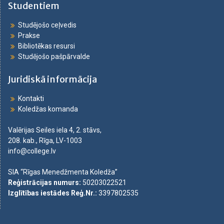
Studentiem
Studējošo ceļvedis
Prakse
Bibliotēkas resursi
Studējošo pašpārvalde
Juridiskā informācija
Kontakti
Koledžas komanda
Valērijas Seiles iela 4, 2. stāvs,
208. kab., Rīga, LV-1003
info@college.lv
SIA “Rīgas Menedžmenta Koledža”
Reģistrācijas numurs
:
50203022521
Izglītības iestādes Reģ.Nr.
:
3397802535