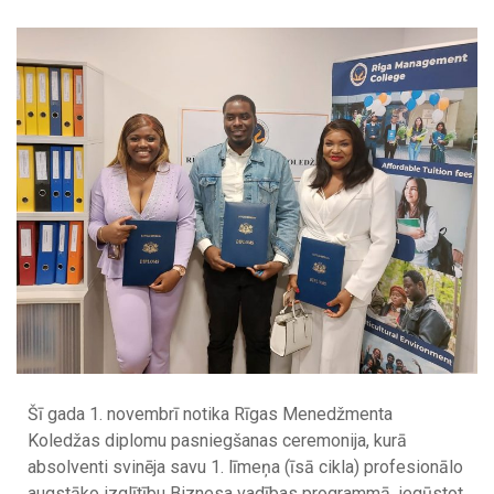
Šī gada 1. novembrī notika Rīgas Menedžmenta
Koledžas diplomu pasniegšanas ceremonija, kurā
absolventi svinēja savu 1. līmeņa (īsā cikla) profesionālo
augstāko izglītību Biznesa vadības programmā, iegūstot