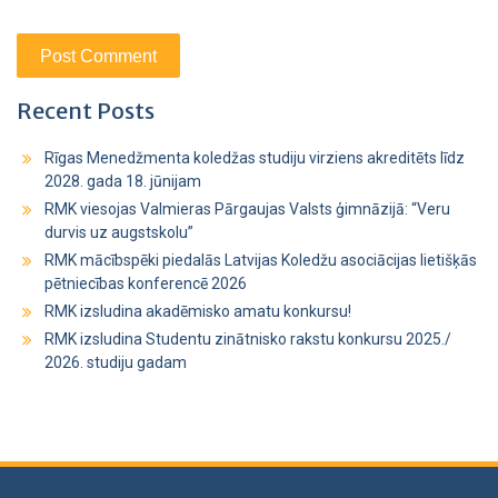
Recent Posts
Rīgas Menedžmenta koledžas studiju virziens akreditēts līdz
2028. gada 18. jūnijam
RMK viesojas Valmieras Pārgaujas Valsts ģimnāzijā: “Veru
durvis uz augstskolu”
RMK mācībspēki piedalās Latvijas Koledžu asociācijas lietišķās
pētniecības konferencē 2026
RMK izsludina akadēmisko amatu konkursu!
RMK izsludina Studentu zinātnisko rakstu konkursu 2025./
2026. studiju gadam