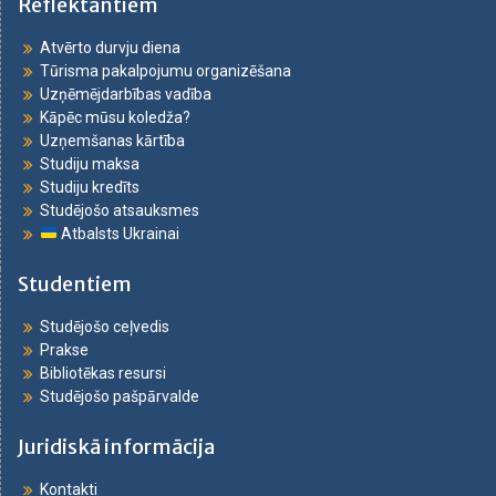
Reflektantiem
Atvērto durvju diena
Tūrisma pakalpojumu organizēšana
Uzņēmējdarbības vadība
Kāpēc mūsu koledža?
Uzņemšanas kārtība
Studiju maksa
Studiju kredīts
Studējošo atsauksmes
Atbalsts Ukrainai
Studentiem
Studējošo ceļvedis
Prakse
Bibliotēkas resursi
Studējošo pašpārvalde
Juridiskā informācija
Kontakti