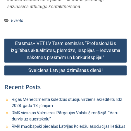
sazināsies atbildīgā kontaktpersona.
Events
Erasmus+ VET LV Team seminārs “Profesionālās
izglītības aktualitātes, pieredze, iespējas – iedvesma
nākotnes prasmēm un konkurētspējai”
Sveiciens Latvijas dzimšanas dienā!
Recent Posts
Rīgas Menedžmenta koledžas studiju virziens akreditēts līdz
2028. gada 18. jūnijam
RMK viesojas Valmieras Pārgaujas Valsts ģimnāzijā: “Veru
durvis uz augstskolu”
RMK mācībspēki piedalās Latvijas Koledžu asociācijas lietišķās